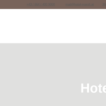
+43 / 664 / 400 9000
mail@hotel-marolt.at
36
Hot