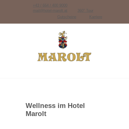
+43 / 664 / 400 9000
mail@hotel-marolt.at
360° Tour
Gutscheine
Karriere
Wellness im Hotel
Marolt