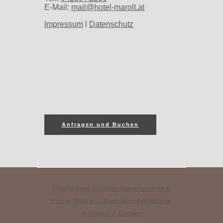
E-Mail:
mail@hotel-marolt.at
Impressum
l
Datenschutz
Anfragen und Buchen
Hotelanlage
Zimmer, Appartements &
Preise
Wellness
Badestrand
Angebote
Anfragen & Buchen