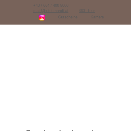
+43 / 664 / 400 9000
mail@hotel-marolt.at
360° Tour
Gutscheine
Karriere