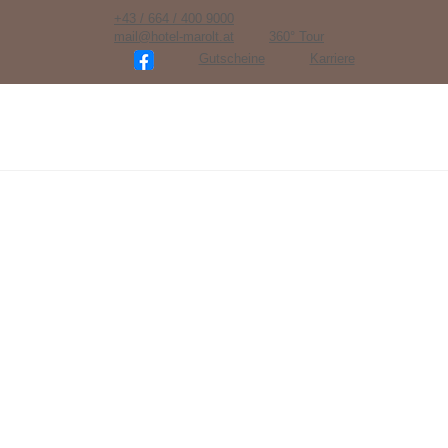
+43 / 664 / 400 9000
mail@hotel-marolt.at
360° Tour
Gutscheine
Karriere