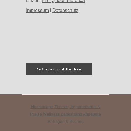
E-Mail:
mail@hotel-marolt.at
Impressum
l
Datenschutz
Anfragen und Buchen
Hotelanlage
Zimmer, Appartements &
Preise
Wellness
Badestrand
Angebote
Anfragen & Buchen