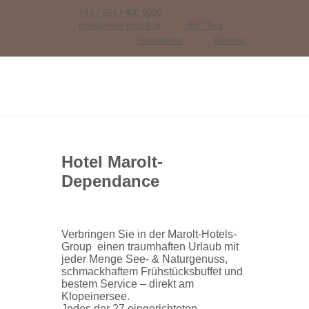
+43 / 664 / 400 9000
mail@hotel-marolt.at
360° Tour
Gutscheine
Karriere
Hotel Marolt-
Dependance
Verbringen Sie in der Marolt-Hotels-
Group einen traumhaften Urlaub mit
jeder Menge See- & Naturgenuss,
schmackhaftem Frühstücksbuffet und
bestem Service – direkt am
Klopeinersee.
Jedes der 27 eingerichteten