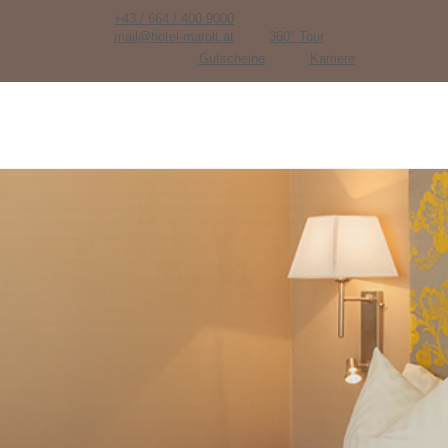
+43 / 664 / 400 9000
mail@hotel-marolt.at
360° Tour
Gutscheine
Karriere