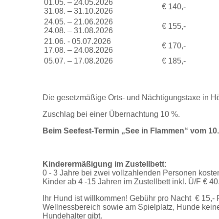
01.05. – 24.05.2026
€ 140,-
31.08. – 31.10.2026
24.05. – 21.06.2026
€ 155,-
24.08. – 31.08.2026
21.06. - 05.07.2026
€ 170,-
17.08. – 24.08.2026
05.07. – 17.08.2026
€ 185,-
Die gesetzmäßige Orts- und Nächtigungstaxe in Hö
Zuschlag bei einer Übernachtung 10 %.
Beim Seefest-Termin „See in Flammen“ vom 10. b
Kinderermäßigung im Zustellbett:
0 - 3 Jahre bei zwei vollzahlenden Personen kosten
Kinder ab 4 -15 Jahren im Zustellbett inkl. Ü/F € 40
Ihr Hund ist willkommen! Gebühr pro Nacht € 15,- 
Wellnessbereich sowie am Spielplatz, Hunde keinen
Hundehalter gibt.