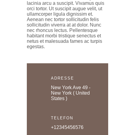
lacinia arcu a suscipit. Vivamus quis
orci tortor. Ut suscipit augue velit, ut
ullamcorper ligula dignissim et.
Aenean nec tortor sollicitudin felis
sollicitudin viverra at at dolor. Nunc
nec rhoncus lectus. Pellentesque
habitant morbi tristique senectus et
netus et malesuada fames ac turpis
egestas.
ADRESSE
New York Ave 49 -
New York ( United
States )
TELEFON
+12345456576