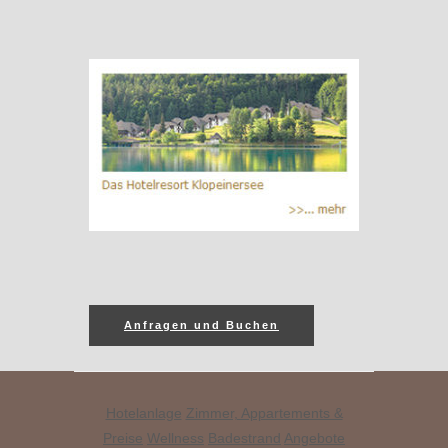
Anfragen und Buchen
Hotelanlage
Zimmer, Appartements &
Preise
Wellness
Badestrand
Angebote