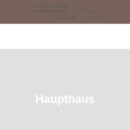
+43 / 664 / 400 9000
mail@hotel-marolt.at
360° Tour
Gutscheine
Karriere
Haupthaus