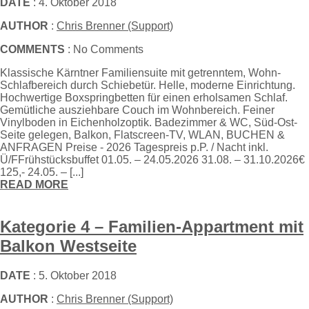
DATE
: 4. Oktober 2018
AUTHOR
:
Chris Brenner (Support)
COMMENTS
: No Comments
Klassische Kärntner Familiensuite mit getrenntem, Wohn-
Schlafbereich durch Schiebetür. Helle, moderne Einrichtung.
Hochwertige Boxspringbetten für einen erholsamen Schlaf.
Gemütliche ausziehbare Couch im Wohnbereich. Feiner
Vinylboden in Eichenholzoptik. Badezimmer & WC, Süd-Ost-
Seite gelegen, Balkon, Flatscreen-TV, WLAN, BUCHEN &
ANFRAGEN Preise - 2026 Tagespreis p.P. / Nacht inkl.
Ü/FFrühstücksbuffet 01.05. – 24.05.2026 31.08. – 31.10.2026€
125,- 24.05. – [...]
READ MORE
Kategorie 4 – Familien-Appartment mit
Balkon Westseite
DATE
: 5. Oktober 2018
AUTHOR
:
Chris Brenner (Support)