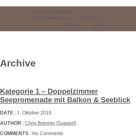
+43 / 664 / 400 9000
mail@hotel-marolt.at
360° Tour
Gutscheine
Karriere
Archive
Kategorie 1 – Doppelzimmer
Seepromenade mit Balkon & Seeblick
DATE
: 1. Oktober 2018
AUTHOR
:
Chris Brenner (Support)
COMMENTS
: No Comments