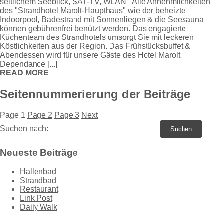
seitlichem Seeblick, SAT-TV, WLAN Alle Annehmlichkeiten
des "Strandhotel Marolt-Haupthaus" wie der beheizte
Indoorpool, Badestrand mit Sonnenliegen & die Seesauna
können gebührenfrei benützt werden. Das engagierte
Küchenteam des Strandhotels umsorgt Sie mit leckeren
Köstlichkeiten aus der Region. Das Frühstücksbuffet &
Abendessen wird für unsere Gäste des Hotel Marolt
Dependance [...]
READ MORE
Seitennummerierung der Beiträge
Page
1
Page
2
Page
3
Next
Suchen nach:
Neueste Beiträge
Hallenbad
Strandbad
Restaurant
Link Post
Daily Walk