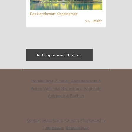
Anfragen und Buchen
Hotelanlage
Zimmer, Appartements &
Preise
Wellness
Badestrand
Angebote
Anfragen & Buchen
Kontakt
Gutscheine
Karriere
Medienarchiv
Impressum
Datenschutz