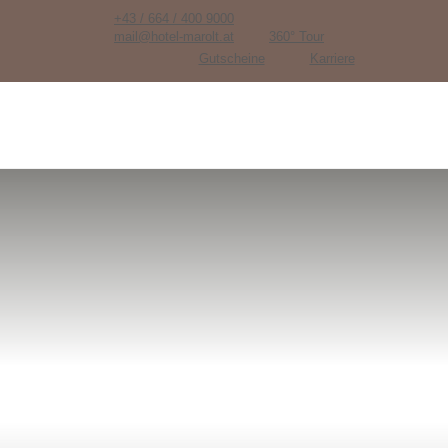
+43 / 664 / 400 9000
mail@hotel-marolt.at
360° Tour
Gutscheine
Karriere
SINGLE POST