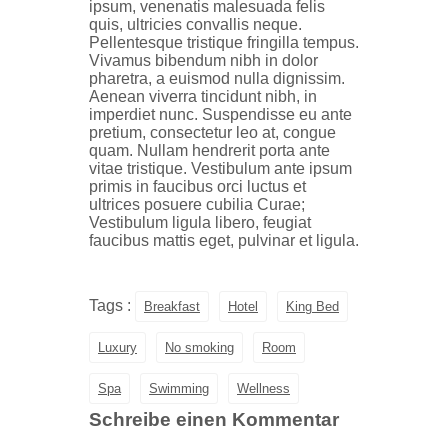
ipsum, venenatis malesuada felis
quis, ultricies convallis neque.
Pellentesque tristique fringilla tempus.
Vivamus bibendum nibh in dolor
pharetra, a euismod nulla dignissim.
Aenean viverra tincidunt nibh, in
imperdiet nunc. Suspendisse eu ante
pretium, consectetur leo at, congue
quam. Nullam hendrerit porta ante
vitae tristique. Vestibulum ante ipsum
primis in faucibus orci luctus et
ultrices posuere cubilia Curae;
Vestibulum ligula libero, feugiat
faucibus mattis eget, pulvinar et ligula.
Tags :
Breakfast
Hotel
King Bed
Luxury
No smoking
Room
Spa
Swimming
Wellness
Schreibe einen Kommentar